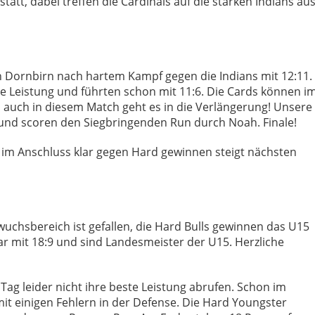
 statt, dabei treffen die Cardinals auf die starken Indians au
 Dornbirn nach hartem Kampf gegen die Indians mit 12:11.
lle Leistung und führten schon mit 11:6. Die Cards können i
auch in diesem Match geht es in die Verlängerung! Unsere
 und scoren den Siegbringenden Run durch Noah. Finale!
e im Anschluss klar gegen Hard gewinnen steigt nächsten
uchsbereich ist gefallen, die Hard Bulls gewinnen das U15
ar mit 18:9 und sind Landesmeister der U15. Herzliche
ag leider nicht ihre beste Leistung abrufen. Schon im
mit einigen Fehlern in der Defense. Die Hard Youngster