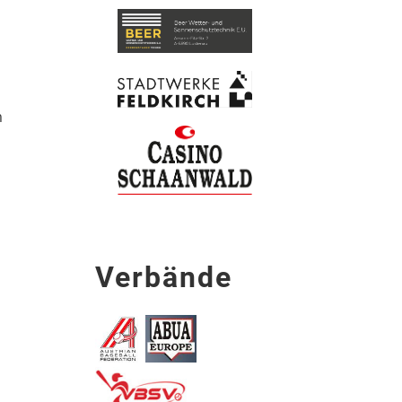
s
m
Verbände