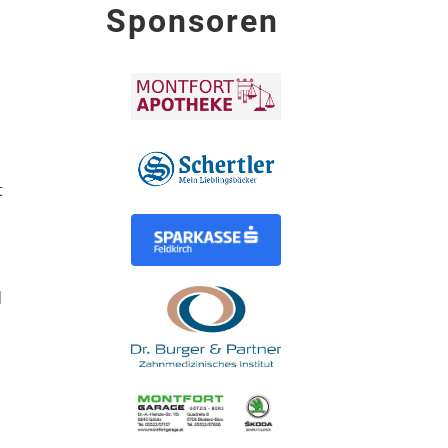
Sponsoren
t
d