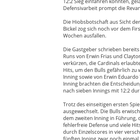
12:2 Sieg einfahren konnten, gel
Defensivarbeit prompt die Reva
Die Hiobsbotschaft aus Sicht der
Bickel zog sich noch vor dem Fir
Wochen ausfallen.
Die Gastgeber schrieben bereits 
Runs von Erwin Frias und Clayto
verkürzen, die Cardinals erlaubte
Hits, um den Bulls gefährlich z
Inning sowie von Erwin Eduardo V
Inning brachten die Entscheidung
nach sieben Innings mit 12:2 dur
Trotz des einseitigen ersten Spi
ausgewechselt. Die Bulls erwisc
dem zweiten Inning in Führung, d
fehlerfreie Defense und viele Hi
durch Einzelscores in vier versc
fünften Inning zwar noch einmal