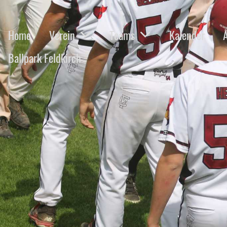
Home
Verein
Teams
Kalender
Ballpark Feldkirch