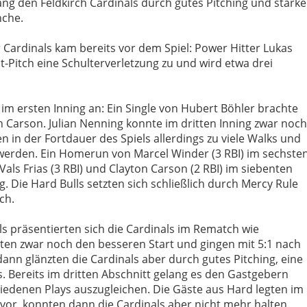
ang den Feldkirch Cardinals durch gutes Pitching und starke
nche.
 Cardinals kam bereits vor dem Spiel: Power Hitter Lukas
st-Pitch eine Schulterverletzung zu und wird etwa drei
im ersten Inning an: Ein Single von Hubert Böhler brachte
n Carson. Julian Nenning konnte im dritten Inning zwar noch
n in der Fortdauer des Spiels allerdings zu viele Walks und
u werden. Ein Homerun von Marcel Winder (3 RBI) im sechste
als Frias (3 RBI) und Clayton Carson (2 RBI) im siebenten
. Die Hard Bulls setzten sich schließlich durch Mercy Rule
ch.
els präsentierten sich die Cardinals im Rematch wie
hten zwar noch den besseren Start und gingen mit 5:1 nach
ann glänzten die Cardinals aber durch gutes Pitching, eine
ts. Bereits im dritten Abschnitt gelang es den Gastgebern
hiedenen Plays auszugleichen. Die Gäste aus Hard legten im
 vor, konnten dann die Cardinals aber nicht mehr halten.