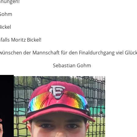
chnungen!
 Gohm
ickel
alls Moritz Bickel!
wünschen der Mannschaft für den Finaldurchgang viel Glück
l Sebastian Gohm