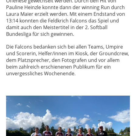
Offenese gewechselt werden. Durch den Hit von
Pauline Heinzle konnte dann der winning Run durch
Laura Maier erzielt werden. Mit einem Endstand von
13:14 konnten die Feldkrich Falcons das Spiel und
damit auch den Meistertitel in der 2. Softball
Bundesliga für sich gewinnen.
Die Falcons bedanken sich bei allen Teams, Umpire
und Scorerin, Helfer/innen im Kiosk, der Groundcrew,
dem Platzsprecher, den Fotografen und vor allem
beim zahlreich erschienenen Publikum für ein
unvergessliches Wochenende.