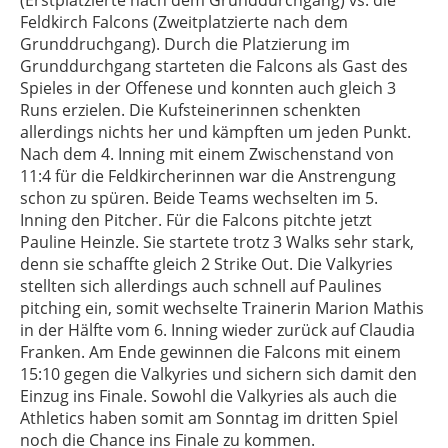
(Erstplatzierte nach dem Grunddurchgang) vs. die
Feldkirch Falcons (Zweitplatzierte nach dem
Grunddruchgang). Durch die Platzierung im
Grunddurchgang starteten die Falcons als Gast des
Spieles in der Offenese und konnten auch gleich 3
Runs erzielen. Die Kufsteinerinnen schenkten
allerdings nichts her und kämpften um jeden Punkt.
Nach dem 4. Inning mit einem Zwischenstand von
11:4 für die Feldkircherinnen war die Anstrengung
schon zu spüren. Beide Teams wechselten im 5.
Inning den Pitcher. Für die Falcons pitchte jetzt
Pauline Heinzle. Sie startete trotz 3 Walks sehr stark,
denn sie schaffte gleich 2 Strike Out. Die Valkyries
stellten sich allerdings auch schnell auf Paulines
pitching ein, somit wechselte Trainerin Marion Mathis
in der Hälfte vom 6. Inning wieder zurück auf Claudia
Franken. Am Ende gewinnen die Falcons mit einem
15:10 gegen die Valkyries und sichern sich damit den
Einzug ins Finale. Sowohl die Valkyries als auch die
Athletics haben somit am Sonntag im dritten Spiel
noch die Chance ins Finale zu kommen.