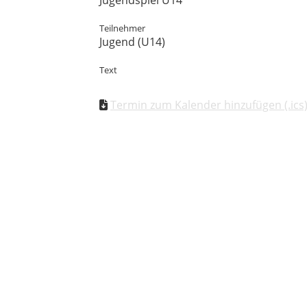
Jugendspiel U14
Teilnehmer
Jugend (U14)
Text
Termin zum Kalender hinzufügen (.ics