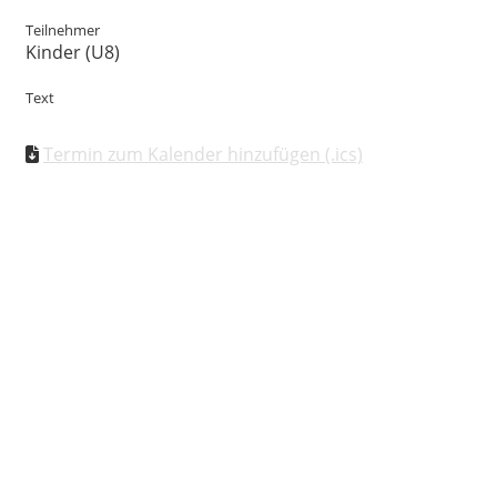
Teilnehmer
Kinder (U8)
Text
Termin zum Kalender hinzufügen (.ics)