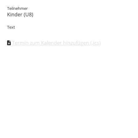
Teilnehmer
Kinder (U8)
Text
Termin zum Kalender hinzufügen (.ics)