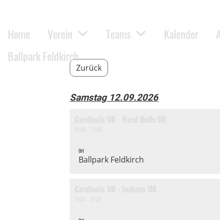
Home
Verein
Teams
Kalender
Ballpark Feldkirch
Zurück
Samstag 12.09.2026
Cardinals U8 - Hard Bulls U8
10:00 - 11:00
Ort
Ballpark Feldkirch
Cardinals U8 - Indians U8
11:00 - 12:00