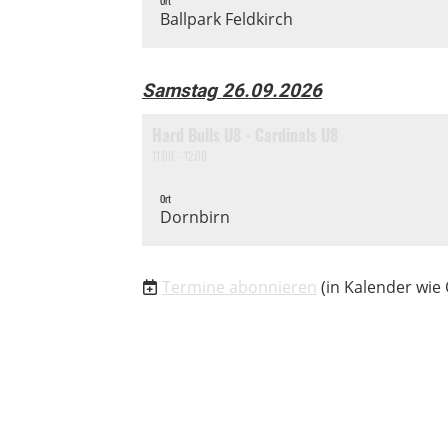
Ort
Ballpark Feldkirch
Samstag 26.09.2026
Hard Bulls U8 - Cardinals U8
11:00 - 12:00
Ort
Dornbirn
Termine abonnieren
(in Kalender wie