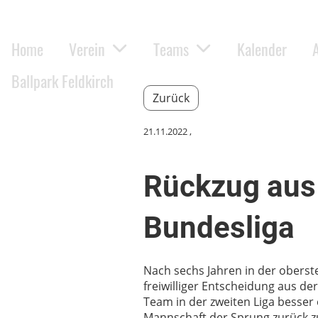
Home
Verein
Teams
Kalender
Ballpark Feldkirch
Zurück
21.11.2022
,
Rückzug aus 
Bundesliga
Nach sechs Jahren in der oberste
freiwilliger Entscheidung aus de
Team in der zweiten Liga besser e
Mannschaft der Sprung zurück z