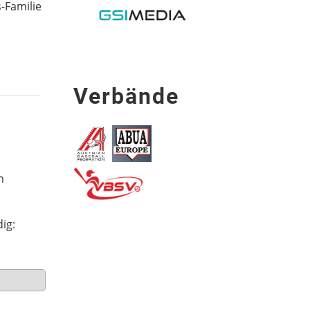
-Familie
Verbände
n
dig: