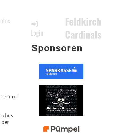
Feldkirch
Fotos
Cardinals
Login
Sponsoren
st einmal
eiches
r der