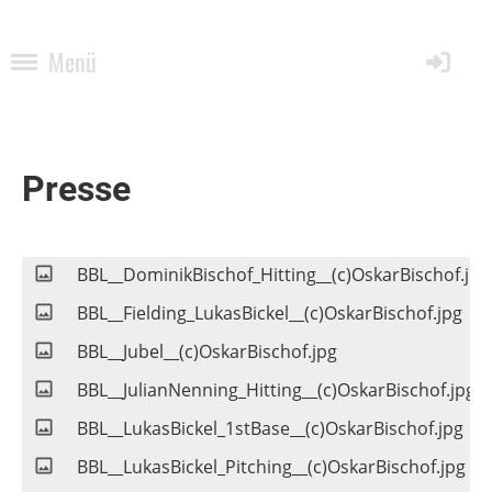
Menü
Presse
BBL__DominikBischof_Hitting__(c)OskarBischof.jpg
BBL__Fielding_LukasBickel__(c)OskarBischof.jpg
BBL__Jubel__(c)OskarBischof.jpg
BBL__JulianNenning_Hitting__(c)OskarBischof.jpg
BBL__LukasBickel_1stBase__(c)OskarBischof.jpg
BBL__LukasBickel_Pitching__(c)OskarBischof.jpg