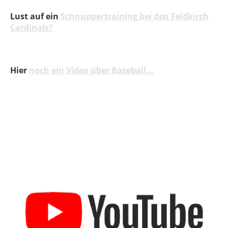
Lust auf ein
Schnuppertraining bei den Feldkirch
Cardinals?
Hier
noch ein Video über Baseball...