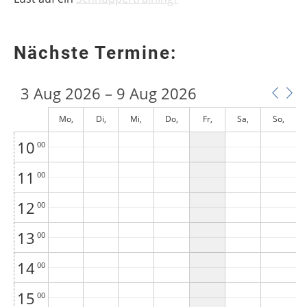
6
00
Nächste Termine:
7
00
8
00
3 Aug 2026 – 9 Aug 2026
9
00
Mo,
Di,
Mi,
Do,
Fr,
Sa,
So,
August 3
August 4
August 5
August 6
August 7
August 8
August 9
10
00
11
00
12
00
13
00
14
00
15
00