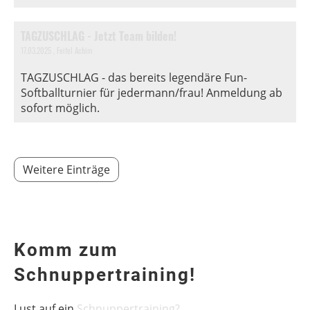
TAGZUSCHLAG - Jetzt Team bilden!
17.03.2025
, Feifel Achim
TAGZUSCHLAG - das bereits legendäre Fun-
Softballturnier für jedermann/frau! Anmeldung ab
sofort möglich.
0
00
Weitere Einträge
1
00
2
00
3
00
Komm zum
Schnuppertraining!
4
00
5
00
Lust auf ein
Schnuppertraining?