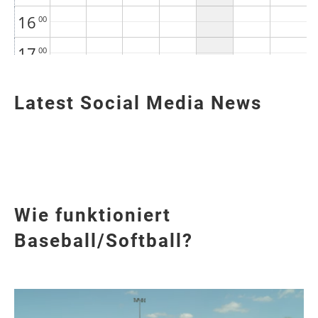
16
00
17
00
18
00
Latest Social Media News
19
00
20
00
21
00
22
00
Wie funktioniert
Baseball/Softball?
23
00